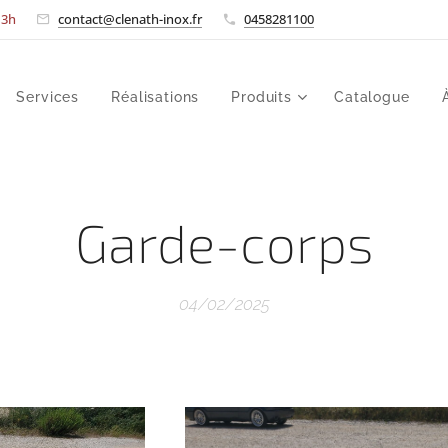
-13h
contact@clenath-inox.fr
0458281100
Services
Réalisations
Produits
Catalogue
Garde-corps
04/02/2025