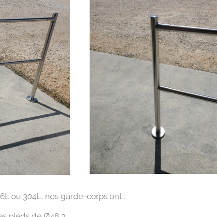
16L ou 304L,
nos garde-corps ont :
es pieds de Ø48,3