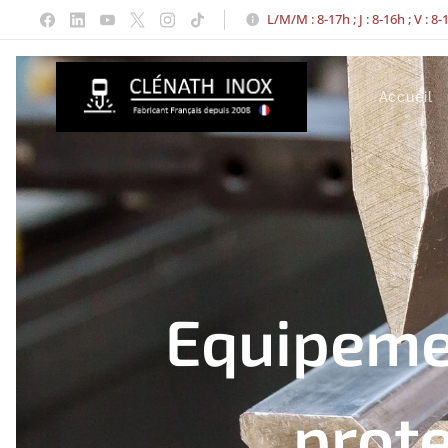
L/M/M : 8-17h ; J : 8-16h ; V : 8
Accueil
Equipemen
prot