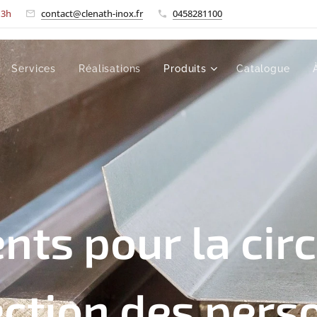
-13h
contact@clenath-inox.fr
0458281100
Services
Réalisations
Produits
Catalogue
ts pour la circ
ection des pers