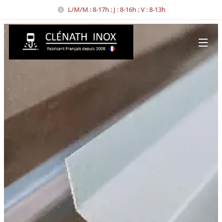
L/M/M : 8-17h ; J : 8-16h ; V : 8-13h