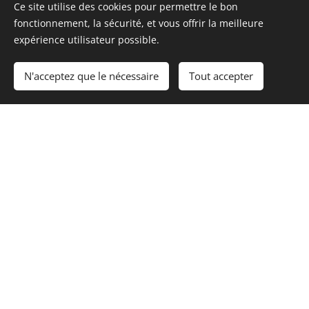
Ce site utilise des cookies pour permettre le bon
Mise à
fonctionnement, la sécurité, et vous offrir la meilleure
l'eau IOWA
expérience utilisateur possible.
févr.
févr.
04
Pression Maxi :
04
3 bars
N'acceptez que le nécessaire
Tout accepter
Fauteuil
Fauteuil
Dakota
Missouri
Dimensions :
Lg = 1600 ;
Lg = 1000 ;
Largeur = 850 ;
Largeur = 650 ;
H = 1000 mm
H = 1000 mm
Clénath INOX
Tous droits réservés 2025
Optimisé par
Webnode
Cookies