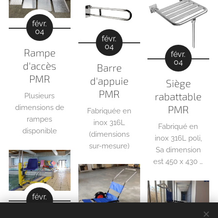
févr.
04
févr.
04
Rampe
févr.
04
d'accès
Barre
PMR
d'appuie
Siège
PMR
rabattable
Plusieurs
PMR
dimensions de
Fabriquée en
rampes
inox 316L
Fabriqué en
disponible
(dimensions
inox 316L poli,
sur-mesure)
Sa dimension
est 450 x 430 x
445 mm
févr.
04