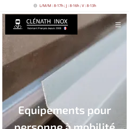
L/M/M : 8-17h ; J : 8-16h ; V : 8-13h
Equipements pour
personne à mobilité