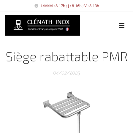
L/M/M : 8-17h ; J : 8-16h ; V : 8-13h
Siège rabattable PMR
04/02/2025