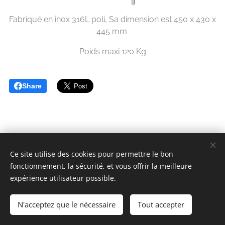
Fabriqué en inox 316L poli, Sa dimension est 450 x 430 x
445 mm
Poids maxi 120 Kg
Share
Ce site utilise des cookies pour permettre le bon
fonctionnement, la sécurité, et vous offrir la meilleure
Clénath INOX
expérience utilisateur possible.
Tous droits réservés 2025
N'acceptez que le nécessaire
Tout accepter
Optimisé par
Webnode
Cookies