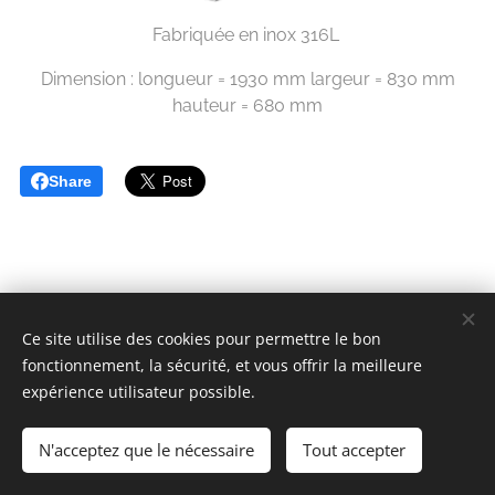
Fabriquée en inox 316L
Dimension : longueur = 1930 mm largeur = 830 mm
hauteur = 680 mm
Share
Ce site utilise des cookies pour permettre le bon
fonctionnement, la sécurité, et vous offrir la meilleure
Clénath INOX
expérience utilisateur possible.
Tous droits réservés 2025
N'acceptez que le nécessaire
Tout accepter
Optimisé par
Webnode
Cookies